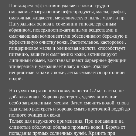
Паста-крем эффективно удаляет с кожи трудно
смываемые загрязнения: нефтепродукты, масла, графит,
смазочные жидкости, металлическую пыль , мазут и пр.
Натуральная основа в сочетании гипоаллергенным
абразивом, поверхностно-активными веществами и
смягчающими компонентами обеспечивают бережную и
эффективную очистку кожи. Растительное, касторовое ,
глицериновое масла и олеиновая кислота способствует
питанию, защите и смягчению кожи, активизируют
липидный обмен, восстанавливают барьерные функции
эпидермиса и удерживает влагу в коже. Удаляет
неприятные запахи с кожи, легко смывается проточной
водой.
На сухую загрязненную кожу нанести 1-2 мл пасты, не
добавляя воды. Хорошо растереть, уделяя внимание
особо загрязненным местам. Затем смочить водой, снова
тщательно растереть и хорошо смыть проточной водой до
полного очищения кожи.
Только для наружного применения. При попадании на
слизистые оболочки обильно промыть водой. Беречь от
попадания прямых солнечных лучей. Хранить при