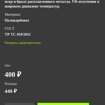
искр и брызг расплавленного металла, УФ-излучения в
широком диапазоне температур.
Материал
Поликарбонат
ГОСТ
ТР ТС 019/2011
Количество в упаковке
Раскрыть характеристики
40
Вес за ед,кг
0.3
Опт
Объем за ед,м3
400 ₽
0.003
Розница
Объем упаковки,м3
440 ₽
0.09967
Вес упаковки,кг
12