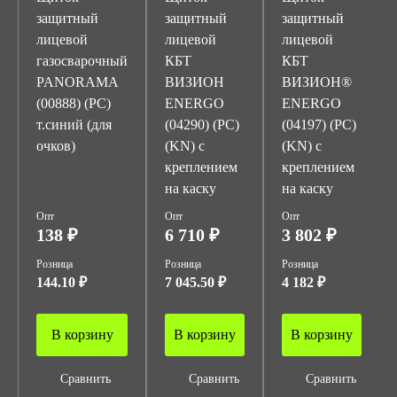
защитный
защитный
защитный
лицевой
лицевой
лицевой
газосварочный
КБТ
КБТ
PANORAMA
ВИЗИОН
ВИЗИОН®
(00888) (PC)
ENERGO
ENERGO
т.синий (для
(04290) (PC)
(04197) (PC)
очков)
(KN) с
(KN) с
креплением
креплением
на каску
на каску
Опт
Опт
Опт
138 ₽
6 710 ₽
3 802 ₽
Розница
Розница
Розница
144.10 ₽
7 045.50 ₽
4 182 ₽
В корзину
В корзину
В корзину
Сравнить
Сравнить
Сравнить