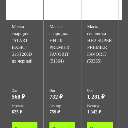
Маска
Маска
Маска
М
сварщика
сварщика
сварщика
с
"START
HH-10
НН3 SUPER
ф
BASIC"
PREMIER
PREMIER
М
51ST200D
FAVORIT
FAVORIT
цв.черный
(51364)
(53365)
Опт
Опт
Опт
О
568 ₽
732 ₽
1 281 ₽
3
Розница
Розница
Розница
Р
625 ₽
759 ₽
1 342 ₽
3