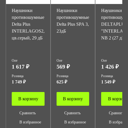
Наушники
Наушники
Наушники
противошумные
противошумные
противошум
Delta Plus
Delta Plus SPA 3,
DELTAPLUS
INTERLAGOS2,
23дБ
"INTERLAG
цв.серый, 29 дБ
NB 2 (27 дБ)
Опт
Опт
Опт
1 617 ₽
569 ₽
1 426 ₽
Розница
Розница
Розница
1 749 ₽
625 ₽
1 549 ₽
В корзину
В корзину
В корзину
Сравнить
Сравнить
Сравнить
В избранное
В избранное
В избранн