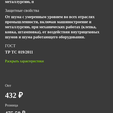
металлургию, п
Защитные свойства
От шума с умеренным уровнем во всех отраслях
промышленности, включая машиностроение и
металлургию, при механических работах (клепка,
ковка, штамповка), от воздействия внутрицеховых
шумов и шума работающего оборудования.
ГОСТ
ТР ТС 019/2011
Количество в упаковке
Раскрыть характеристики
40
Вес за ед,кг
0.2
Опт
Объем за ед,м3
432 ₽
0.00434
Розница
Объем упаковки,м3
0.07417