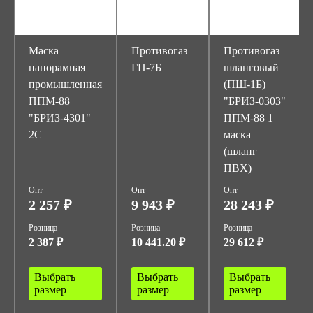
Маска
Противогаз
Противогаз
панорамная
ГП-7Б
шланговый
промышленная
(ПШ-1Б)
ППМ-88
"БРИЗ-0303"
"БРИЗ-4301"
ППМ-88 1
2С
маска
(шланг
ПВХ)
Опт
Опт
Опт
2 257 ₽
9 943 ₽
28 243 ₽
Розница
Розница
Розница
2 387 ₽
10 441.20 ₽
29 612 ₽
Выбрать
Выбрать
Выбрать
размер
размер
размер