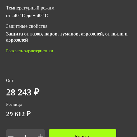
Температурный режим
от -40° C до + 40° C
Защитные свойства
Защита от газов, паров, туманов, аэрозолей, от пыли и
аэрозолей
Материал
Раскрыть характеристики
ПВХ
ГОСТ
ТР ТС 019/2011
Опт
Количество в упаковке
28 243 ₽
1
Розница
Вес за ед,кг
29 612 ₽
20
Объем за ед,м3
0.28
Купить