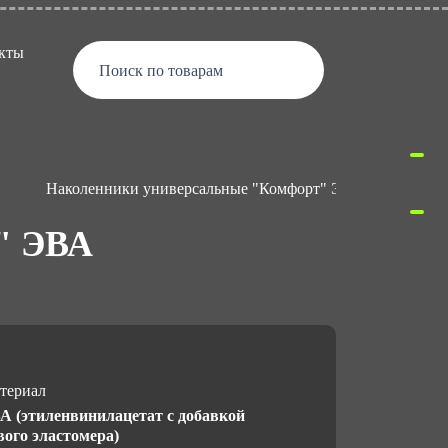
кты
Поиск по товарам
Наколенники универсальные "Комфорт" ЭВА
" ЭВА
териал
А (этиленвинилацетат с добавкой
вого эластомера)