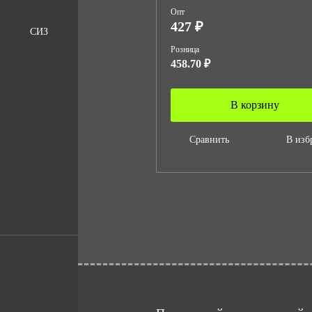
Опт
427 ₽
СИЗ
Розница
458.70 ₽
В корзину
Сравнить
В изб