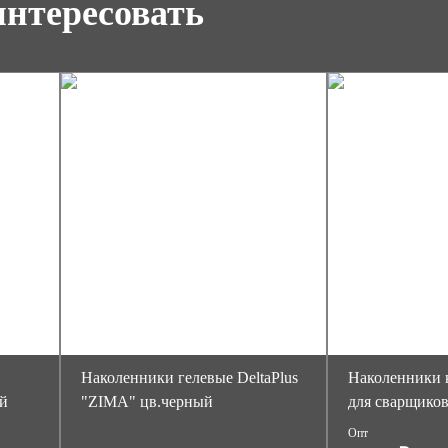
интересовать
Наколенники гелевые DeltaPlus
Наколенники 
ый
"ZIMA" цв.черный
для сварщико
Опт