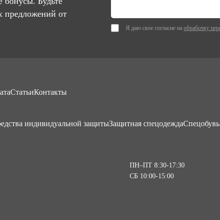
 бонусы. Будьте
х предложений от
Я даю свое согласие на
обработку пер
ата
Статьи
Контакты
едства индивидуальной защиты
Защитная спецодежда
Спецобувь
ПН–ПТ 8:30-17:30
СБ 10:00-15:00