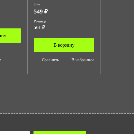
Опт
549 ₽
Розница
561 ₽
ину
В корзину
е
Сравнить
В избранное