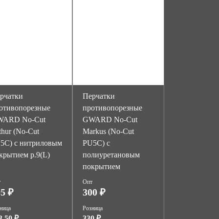
рчатки
Перчатки
отивопорезные
противопорезные
ARD No-Cut
GWARD No-Cut
thur (No-Cut
Markus (No-Cut
5C) с нитриловым
PU5C) c
крытием р.9(L)
полиуретановым
покрытием
т
Опт
5 ₽
300 ₽
ница
Розница
3.50 ₽
330 ₽