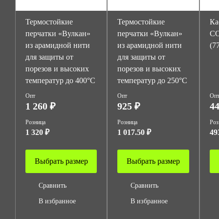
Термостойкие
Термостойкие
Ка
перчатки «Вулкан»
перчатки «Вулкан»
С
из арамидной нити
из арамидной нити
(7
для защиты от
для защиты от
порезов и высоких
порезов и высоких
температур до 400°С
температур до 250°С
Опт
Опт
Оп
1 260 ₽
925 ₽
44
Розница
Розница
Роз
1 320 ₽
1 017.50 ₽
49
Выбрать размер
Выбрать размер
Сравнить
Сравнить
В избранное
В избранное