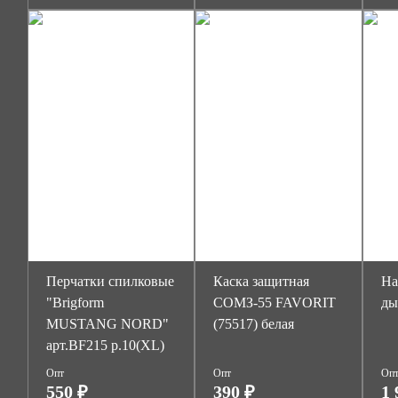
Перчатки спилковые
Каска защитная
На
"Brigform
СОМЗ-55 FAVORIT
ды
MUSTANG NORD"
(75517) белая
арт.BF215 р.10(XL)
Опт
Опт
Оп
550 ₽
390 ₽
1 