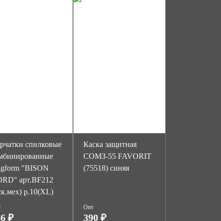
рчатки спилковые
Каска защитная
мбинированные
СОМЗ-55 FAVORIT
igform "BISON
(75518) синяя
RD" арт.BF212
ск.мех) р.10(XL)
т
Опт
6 ₽
390 ₽