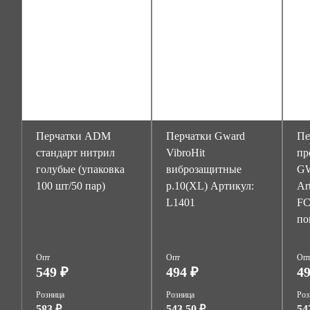
Перчатки ADM
Перчатки Gward
Пе
стандарт нитрил
VibroHit
пр
голубые (упаковка
виброзащитные
GW
100 шт/50 пар)
р.10(XL) Артикул:
Ar
L1401
FC
по
Опт
Опт
Оп
549 ₽
494 ₽
49
Розница
Розница
Роз
583 ₽
543.50 ₽
54