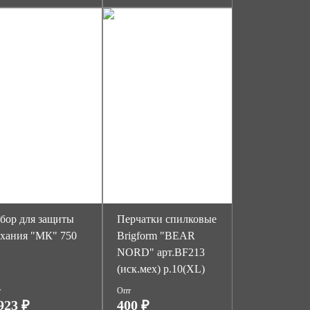
бор для защиты
Перчатки спилковые
хания "МК" 750
Brigform "BEAR
NORD" арт.BF213
(иск.мех) р.10(XL)
т
Опт
923 ₽
400 ₽