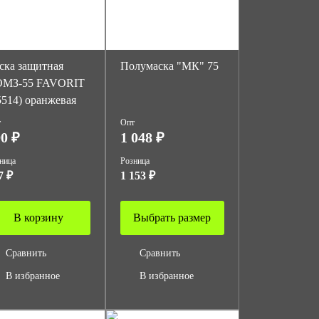
ска защитная
Полумаска "МК" 75
МЗ-55 FAVORIT
5514) оранжевая
т
Опт
0 ₽
1 048 ₽
ница
Розница
7 ₽
1 153 ₽
В корзину
Выбрать размер
Сравнить
Сравнить
В избранное
В избранное