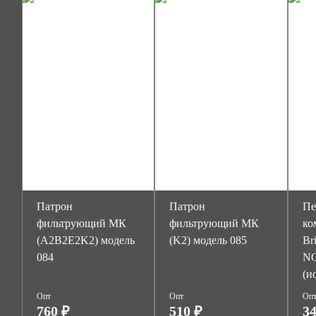
Патрон
Патрон
Пе
фильтрующий МК
фильтрующий МК
ко
(A2B2E2K2) модель
(K2) модель 085
Br
084
NO
(и
Опт
Опт
Оп
760 ₽
510 ₽
34