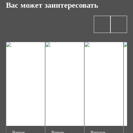
Вас может заинтересовать
Веник
Веник
Ветошь
В