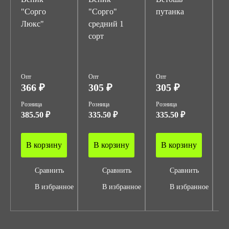
"Сорго
"Сорго"
путанка
т
Люкс"
средний 1
ц
сорт
б
1
Опт
Опт
Опт
О
366 ₽
305 ₽
305 ₽
1
Розница
Розница
Розница
Р
385.50 ₽
335.50 ₽
335.50 ₽
1
В корзину
В корзину
В корзину
Сравнить
Сравнить
Сравнить
В избранное
В избранное
В избранное