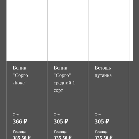
Веник
Веник
Ветошь
В
"Сорго
"Сорго"
путанка
т
Люкс"
средний 1
ц
сорт
б
1
Опт
Опт
Опт
О
366 ₽
305 ₽
305 ₽
1
Розница
Розница
Розница
Р
385.50 ₽
335.50 ₽
335.50 ₽
1