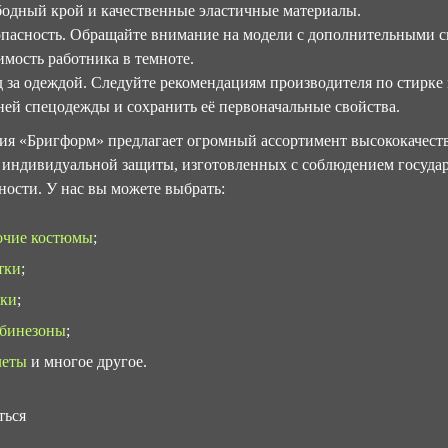
бодный крой и качественные эластичные материалы.
опасность. Обращайте внимание на модели с дополнительными 
имость работника в темноте.
д за одеждой. Следуйте рекомендациям производителя по стирке
ней спецодежды и сохранить её первоначальные свойства.
ия «Бригформ» предлагает огромный ассортимент высококачест
 индивидуальной защиты, изготовленных с соблюдением госуда
ности. У нас вы можете выбрать:
очие костюмы
;
тки
;
ки
;
бинезоны
;
еты
и многое другое.
ться