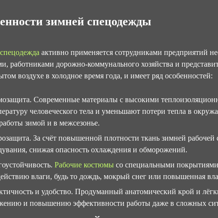
енности зимней спецодежды
 спецодежда
активно применяется сотрудниками предприятий не
и, работниками дорожно-коммунального хозяйства и представи
ытом воздухе в холодное время года, и имеет ряд особенностей:
мозащита. Современные материалы с высокими теплоизоляцион
пературу человеческого тела и уменьшают потери тепла в окруж
 работы зимой и в межсезонье.
розащита. За счёт повышенной плотности ткань зимней рабочей
дувания, снижая опасность охлаждения и обморожений.
гоустойчивость.
Рабочие костюмы
со специальными покрытиями 
действию влаги, будь то дождь, мокрый снег или повышенная вла
ктичность и удобство. Продуманный анатомический крой и лёг
жению и повышению эффективности работы даже в сложных сит