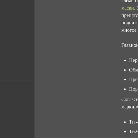
элемент
маски, 
препятс
подвижн
многое 
Главной
Пер
Обм
Про
Пор
Согласн
маркир
Тн 
Тн20