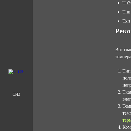
Тн30
Тнв
Тхп
Реко
Вот гл
темпера
Тип
пол
нагр
Тка
СИЗ
вла
Тем
тем
тер
Ком