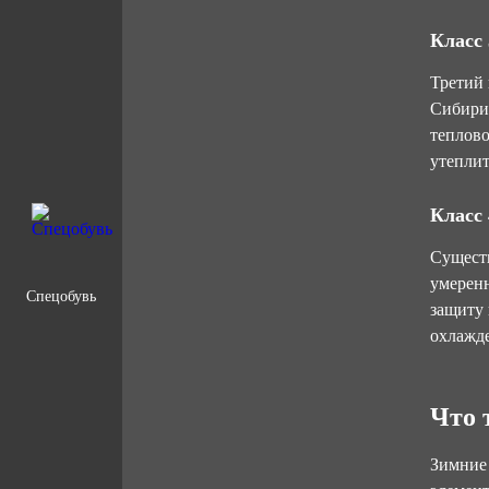
Класс 
Третий 
Сибири,
теплов
утеплит
Класс 
Существ
умеренн
Спецобувь
защиту 
охлажде
Что 
Зимние 