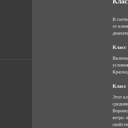
Клас
В соотв
от клим
диапазо
Класс 
Включае
условия
Краснод
Класс 
Этот кл
средняя
Воронеж
ветро-
свойств