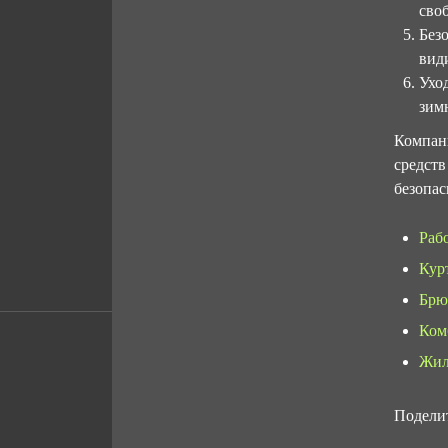
сво
Без
вид
Ухо
зим
Компан
средств
безопас
Раб
Кур
Брю
Ком
Жил
Подели