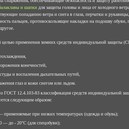
ы снаряжения, обеспечивающие безопасность и защиту работнико
балаклавы и шапки
для защиты головы и лица от холодного ветр
твующие попаданию ветра и снега в глаза, перчатки и рукавиц
ость пальцев, противоскользящие накладки на подошву обуви, 
другое.
 целью применения зимних средств индивидуальной защиты (СИ
еохлаждения,
орожения конечностей,
студы и воспаления дыхательных путей,
ажения глаз и кожи снегом или льдом.
о ГОСТ 12.4.103-83 классификация средств индивидуальной защ
уется следующим образом:
— применяемые при низких температурах (одежда и обувь);
 — до - 20°С (для спецобуви);