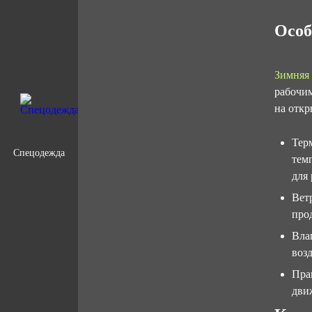
Особ
Зимняя
рабочим
на откр
Тер
Спецодежда
тем
для
Вет
про
Вла
воз
Пра
дви