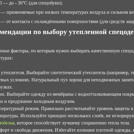
 — до - 30°С (для спецобуви);
 — применяемые при низких температурах воздуха и сильном вет
 — от контакта с охлаждёнными поверхностями (для средств защ
мендации по выбору утепленной спецод
авные факторы, по которым нужно выбирать качественную спец
турах:
 утеплителя. Выбирайте синтетический утеплитель (например, те
евых условиях. Натуральный пух хорош для неподвижных заняти
узках.
ни. Выбирайте одежду из мембраны с водоотталкивающим покр
ги и продувание холодным воздухом.
пературный режим. Правильно рассчитывайте уровень защиты в
пературы. Используйте принцип нескольких слоёв, не игнориру
мобелья
, которое способствует лучшему сохранению тепла тела.
форт и свобода движения. Избегайте излишне плотной одежды, 