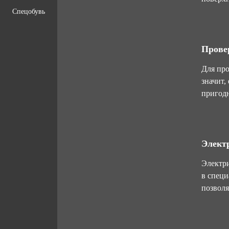
Спецобувь
Прове
Для про
значит,
пригодн
Элект
Электри
в специ
позволя