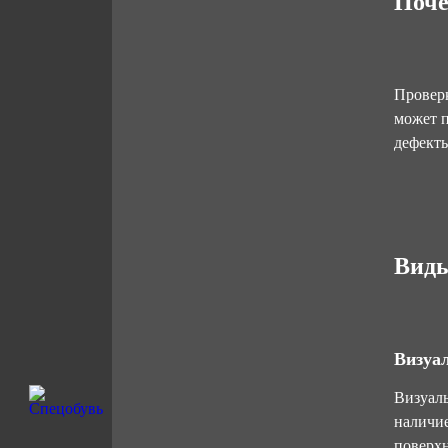
Поче
Проверк
может п
дефекты
Виды
Визуа
Визуаль
наличие
поверхн