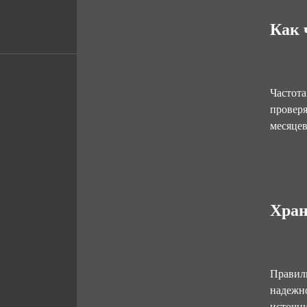
Как 
Частота
проверя
месяцев
Хран
Правиль
надежно
источни