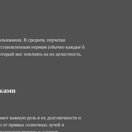
ользования. В среднем, перчатки
 установленным нормам (обычно каждые 6
оторый мог повлиять на их целостность.
тками
рают важную роль в их долговечности и
ли от прямых солнечных лучей и
бразования трещин и заломов.