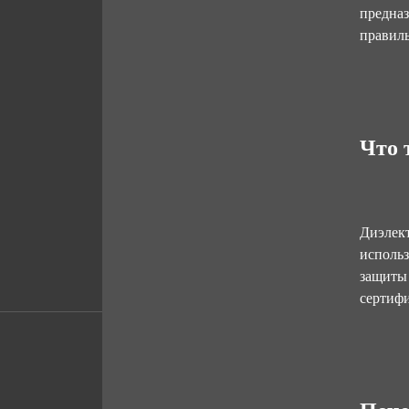
предназ
правиль
Что 
Диэлект
использ
защиты 
сертиф