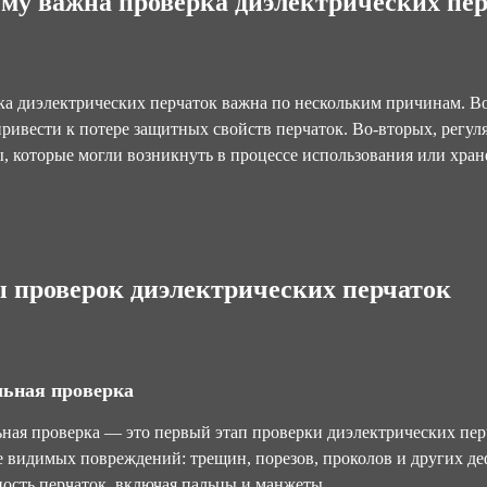
му важна проверка диэлектрических пе
а диэлектрических перчаток важна по нескольким причинам. В
ривести к потере защитных свойств перчаток. Во-вторых, регу
, которые могли возникнуть в процессе использования или хран
 проверок диэлектрических перчаток
льная проверка
ная проверка — это первый этап проверки диэлектрических пер
 видимых повреждений: трещин, порезов, проколов и других де
ость перчаток, включая пальцы и манжеты.