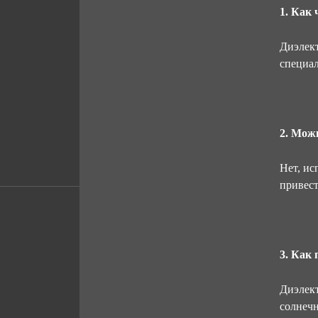
1. Как
Диэлект
специа
2. Мож
Нет, ис
привест
3. Как
Диэлект
солнечн