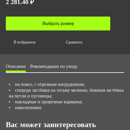
2 281.40 ₽
Объем за ед,м3
0.00279
Выбрать размер
Объем упаковки,м3
0.00279
Размер/ рост
В избранное
Сравнить
с 44 до 62 / с 170 до 188
Описание
Рекомендации по уходу
• на поясе, с отрезным нагрудником;
• спереди застёжка на тесьму молнию, боковая застёжка
на петли и пуговицы;
• накладные и прорезные карманы;
• наколенники.
Вас может заинтересовать