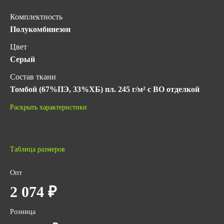
Комплектность
Полукомбинезон
Цвет
Серый
Состав ткани
Томбой (67%ПЭ, 33%ХБ) пл. 245 г/м² с ВО отделкой
Гарантийный срок хранения
Раскрыть характеристики
5 лет с даты изготовления (при соблюдении условий
хранения)
ГОСТ
Таблица размеров
ГОСТ 12.4.280-2014
Опт
Количество в упаковке
2 074 ₽
1
Вес за ед,кг
Розница
0.7