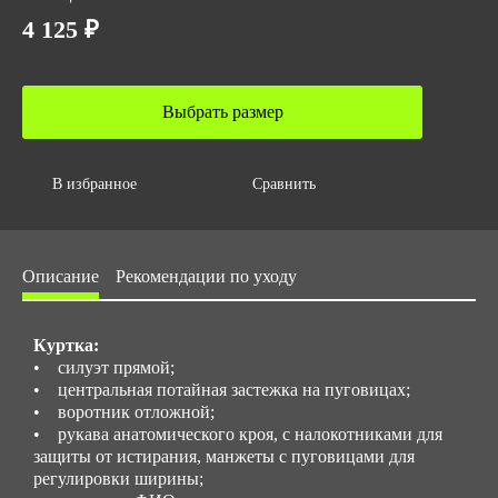
Вес за ед,кг
4 125 ₽
1.2
Объем за ед,м3
0.005
Выбрать размер
Объем упаковки,м3
0.024
В избранное
Сравнить
Размер/ рост
Стандартные размеры: с 44 до 62 / Рост: 158-188
Нестандартные размеры: с 40 до 42, и с 64 до 78 / Рост: с
Описание
Рекомендации по уходу
194 до 200
Куртка:
• силуэт прямой;
• центральная потайная застежка на пуговицах;
• воротник отложной;
• рукава анатомического кроя, с налокотниками для
защиты от истирания, манжеты с пуговицами для
регулировки ширины;