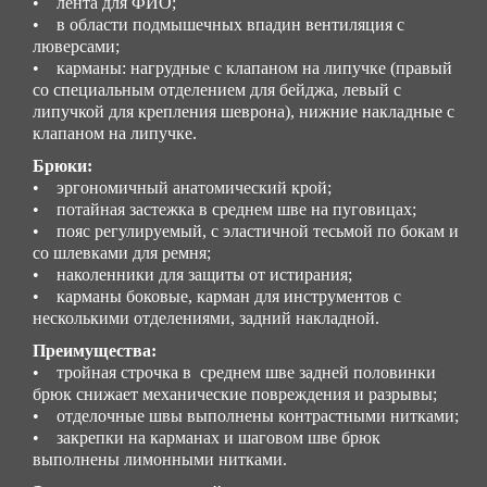
• лента для ФИО;
• в области подмышечных впадин вентиляция с
люверсами;
• карманы: нагрудные с клапаном на липучке (правый
со специальным отделением для бейджа, левый с
липучкой для крепления шеврона), нижние накладные с
клапаном на липучке.
Брюки:
• эргономичный анатомический крой;
• потайная застежка в среднем шве на пуговицах;
• пояс регулируемый, с эластичной тесьмой по бокам и
со шлевками для ремня;
• наколенники для защиты от истирания;
• карманы боковые, карман для инструментов с
несколькими отделениями, задний накладной.
Преимущества:
• тройная строчка в среднем шве задней половинки
брюк снижает механические повреждения и разрывы;
• отделочные швы выполнены контрастными нитками;
• закрепки на карманах и шаговом шве брюк
выполнены лимонными нитками.