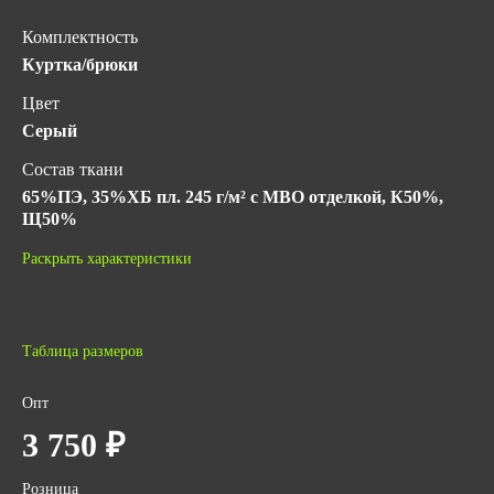
Комплектность
Куртка/брюки
Цвет
Серый
Состав ткани
65%ПЭ, 35%ХБ пл. 245 г/м² c МВО отделкой, К50%,
Щ50%
Гарантийный срок хранения
Раскрыть характеристики
5 лет с даты изготовления (при соблюдении условий
хранения)
ГОСТ
Таблица размеров
ТР ТС 019/2011
ГОСТ 12.4.280-2014
Опт
Количество в упаковке
3 750 ₽
5
Розница