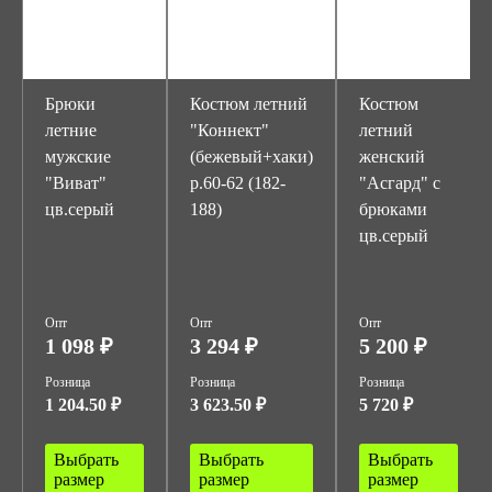
Брюки
Костюм летний
Костюм
летние
"Коннект"
летний
мужские
(бежевый+хаки)
женский
"Виват"
р.60-62 (182-
"Асгард" с
цв.серый
188)
брюками
цв.серый
Опт
Опт
Опт
1 098 ₽
3 294 ₽
5 200 ₽
Розница
Розница
Розница
1 204.50 ₽
3 623.50 ₽
5 720 ₽
Выбрать
Выбрать
Выбрать
размер
размер
размер