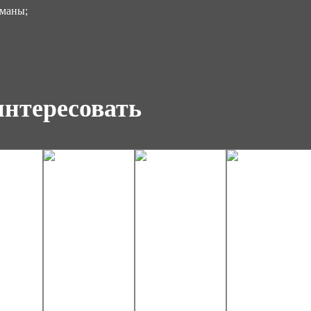
рманы;
интересовать