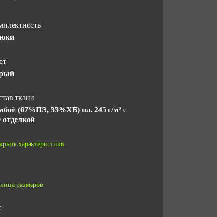
мплектность
юки
ет
рый
став ткани
мбой (67%ПЭ, 33%ХБ) пл. 245 г/м² с
 отделкой
рантийный срок хранения
крыть характеристики
лет с даты изготовления (при
блюдении условий хранения)
лица размеров
СТ
СТ 12.4.280-2014
т