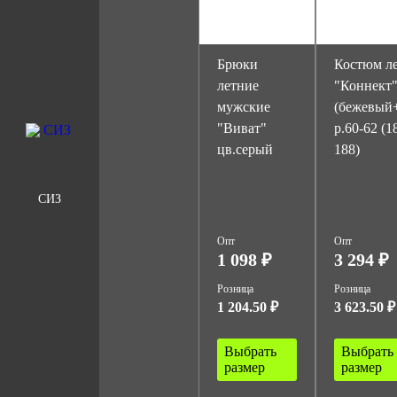
Брюки
Костюм л
летние
"Коннект
мужские
(бежевый
"Виват"
р.60-62 (1
цв.серый
188)
СИЗ
Опт
Опт
1 098 ₽
3 294 ₽
Розница
Розница
1 204.50 ₽
3 623.50 ₽
Выбрать
Выбрать
размер
размер