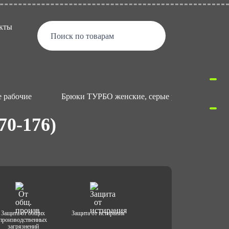
кты
Поиск по товарам
 рабочие
Брюки ТУРБО женские, серые р.56-58 (170-176
70-176)
Защита от общих
Защита от истирания
производственных
загрязнений