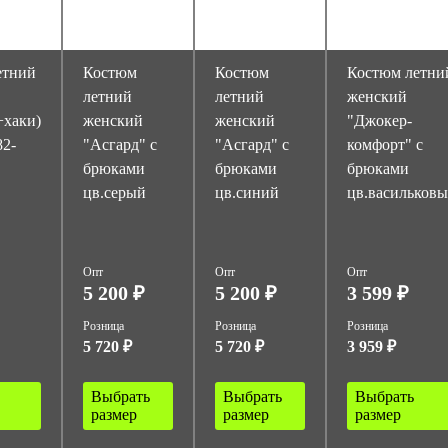
етний
Костюм
Костюм
Костюм летни
"
летний
летний
женский
+хаки)
женский
женский
"Джокер-
82-
"Асгард" с
"Асгард" с
комфорт" с
брюками
брюками
брюками
цв.серый
цв.синий
цв.васильков
Опт
Опт
Опт
5 200 ₽
5 200 ₽
3 599 ₽
Розница
Розница
Розница
5 720 ₽
5 720 ₽
3 959 ₽
Выбрать
Выбрать
Выбрать
размер
размер
размер