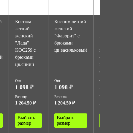
й
Костюм
Костюм летний
Костюм
летний
женский
летний
женский
"Фаворит" с
мужской
"Лада"
брюками
"Бригадир" с
КОС259 с
цв.васильковый
п/к цв.синий
ый
брюками
с
цв.синий
васильковой
отделкой
Опт
Опт
Опт
1 098 ₽
1 098 ₽
2 318 ₽
Розница
Розница
Розница
1 204.50 ₽
1 204.50 ₽
2 550 ₽
Выбрать
Выбрать
Выбрать
размер
размер
размер