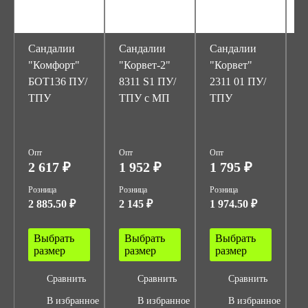
Сандалии
Сандалии
Сандалии
С
"Комфорт"
"Корвет-2"
"Корвет"
"
БОТ136 ПУ/
8311 S1 ПУ/
2311 01 ПУ/
U
ТПУ
ТПУ с МП
ТПУ
S
Т
А
Опт
Опт
Опт
О
2 617 ₽
1 952 ₽
1 795 ₽
3
Розница
Розница
Розница
Р
2 885.50 ₽
2 145 ₽
1 974.50 ₽
3
Выбрать
Выбрать
Выбрать
размер
размер
размер
Сравнить
Сравнить
Сравнить
В избранное
В избранное
В избранное