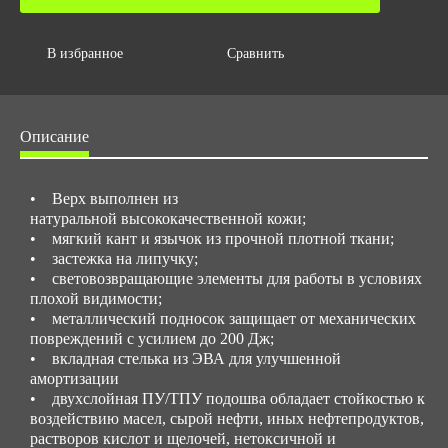
Объем за ед,м3
В избранное
Сравнить
0.013
Объем упаковки,м3
0.013
Описание
• Верх выполнен из
натуральной высококачественной кожи;
• мягкий кант и язычок из прочной плотной ткани;
• застежка на липучку;
• световозвращающие элементы для работы в условиях
плохой видимости;
• металлический подносок защищает от механических
повреждений с усилием до 200 Дж;
• вкладная стелька из ЭВА для улучшенной
амортизации
• двухслойная ПУ/ТПУ подошва обладает стойкостью к
воздействию масел, сырой нефти, иных нефтепродуктов,
растворов кислот и щелочей, нетоксичной и