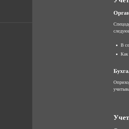
Учет
Орган
Спецоде
следую
В с
Как
Бухга
Оприход
учитыва
Учет