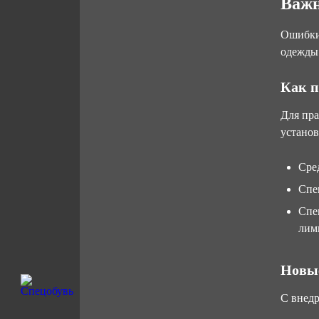
Важн
Ошибки
одежды.
Как п
Для пра
установ
Сре
Спе
Спе
лим
Новы
С внедр