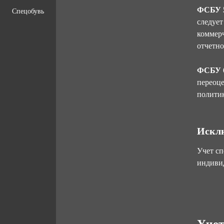
ФСБУ 5
Спецобувь
следует
коммерч
отчетно
ФСБУ 6
переоце
полити
Искл
Учет сп
индивид