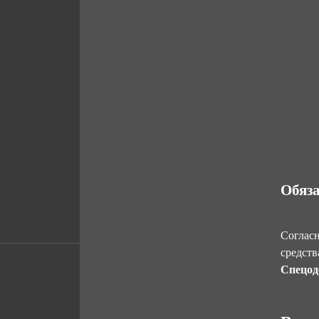
Обяза
Согласн
средств
Спецод