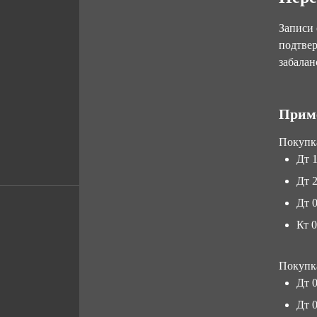
Записи
подтвер
забалан
Приме
Покупка
Дт 
Дт 
Дт 0
Кт 
Покупка
Дт 
Дт 