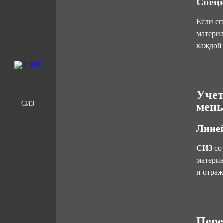
Специ
Если сп
материа
каждой 
Учет
СИЗ
мень
Лине
СИЗ
со
материа
и отраж
Пере