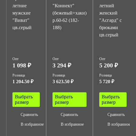
летние
"Коннект"
летний
мужские
(бежевый+хаки)
женский
"Виват"
р.60-62 (182-
"Асгард" с
цв.серый
188)
брюками
цв.серый
Опт
Опт
Опт
1 098 ₽
3 294 ₽
5 200 ₽
Розница
Розница
Розница
1 204.50 ₽
3 623.50 ₽
5 720 ₽
Выбрать
Выбрать
Выбрать
размер
размер
размер
Сравнить
Сравнить
Сравнить
В избранное
В избранное
В избранное