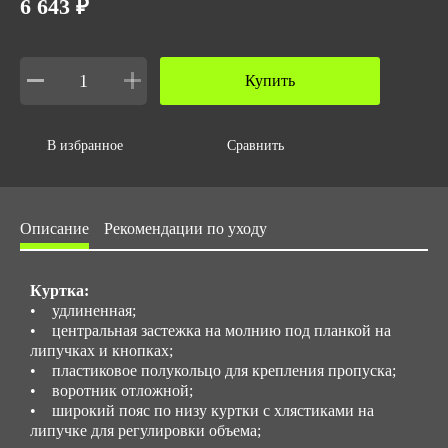
6 643 ₽
Объем за ед,м3
0.006
Купить
Объем упаковки,м3
0.024
Размер/ рост
В избранное
Сравнить
с 44 по 70/ с 158 по 188
Описание
Рекомендации по уходу
Куртка:
• удлиненная;
• центральная застежка на молнию под планкой на
липучках и кнопках;
• пластиковое полукольцо для крепления пропуска;
• воротник отложной;
• широкий пояс по низу куртки с хлястиками на
липучке для регулировки объема;