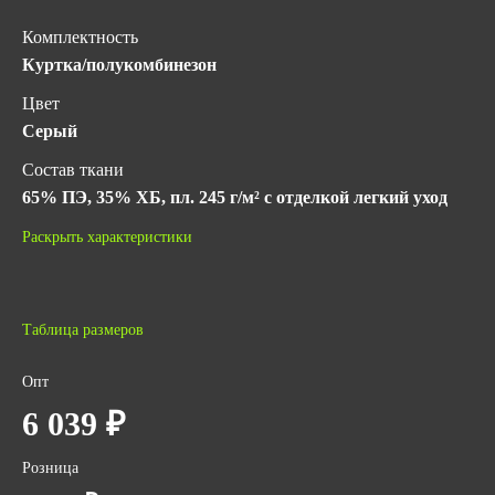
Комплектность
Куртка/полукомбинезон
Цвет
Серый
Состав ткани
65% ПЭ, 35% ХБ, пл. 245 г/м² с отделкой легкий уход
Гарантийный срок хранения
Раскрыть характеристики
5 лет с даты изготовления (при соблюдении условий
хранения)
ГОСТ
Таблица размеров
ГОСТ 12.4.280-2014
Опт
Количество в упаковке
6 039 ₽
4
Вес за ед,кг
Розница
1.4